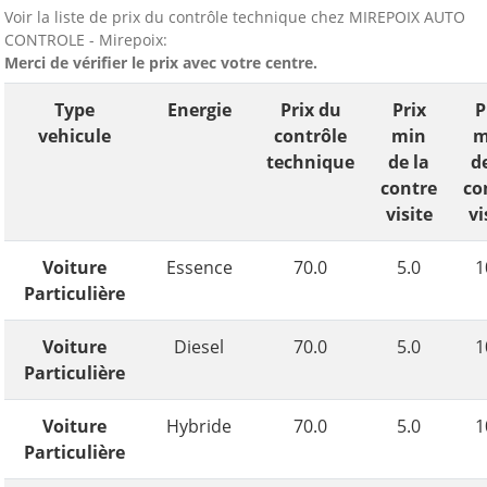
Voir la liste de prix du contrôle technique chez MIREPOIX AUTO
CONTROLE - Mirepoix:
Merci de vérifier le prix avec votre centre.
Type
Energie
Prix du
Prix
P
vehicule
contrôle
min
m
technique
de la
d
contre
co
visite
vi
Voiture
Essence
70.0
5.0
1
Particulière
Voiture
Diesel
70.0
5.0
1
Particulière
Voiture
Hybride
70.0
5.0
1
Particulière