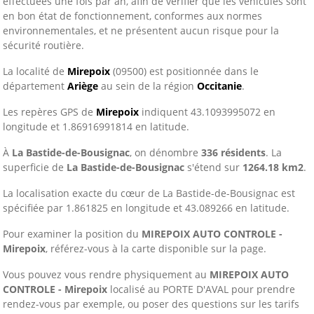
effectuées une fois par an, afin de vérifier que les véhicules sont
en bon état de fonctionnement, conformes aux normes
environnementales, et ne présentent aucun risque pour la
sécurité routière.
La localité de
Mirepoix
(09500) est positionnée dans le
département
Ariège
au sein de la région
Occitanie
.
Les repères GPS de
Mirepoix
indiquent 43.1093995072 en
longitude et 1.86916991814 en latitude.
À
La Bastide-de-Bousignac
, on dénombre
336 résidents
. La
superficie de
La Bastide-de-Bousignac
s'étend sur
1264.18 km2
.
La localisation exacte du cœur de La Bastide-de-Bousignac est
spécifiée par 1.861825 en longitude et 43.089266 en latitude.
Pour examiner la position du
MIREPOIX AUTO CONTROLE -
Mirepoix
, référez-vous à la carte disponible sur la page.
Vous pouvez vous rendre physiquement au
MIREPOIX AUTO
CONTROLE - Mirepoix
localisé au PORTE D'AVAL pour prendre
rendez-vous par exemple, ou poser des questions sur les tarifs