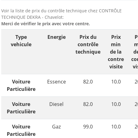
Voir la liste de prix du contrôle technique chez CONTRÔLE
TECHNIQUE DEKRA - Chavelot:
Merci de vérifier le prix avec votre centre.
Type
Energie
Prix du
Prix
P
vehicule
contrôle
min
m
technique
de la
d
contre
co
visite
vi
Voiture
Essence
82.0
10.0
2
Particulière
Voiture
Diesel
82.0
10.0
2
Particulière
Voiture
Gaz
99.0
10.0
2
Particulière