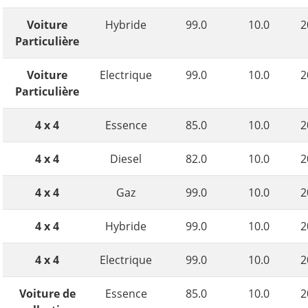
Voiture
Hybride
99.0
10.0
2
Particulière
Voiture
Electrique
99.0
10.0
2
Particulière
4 x 4
Essence
85.0
10.0
2
4 x 4
Diesel
82.0
10.0
2
4 x 4
Gaz
99.0
10.0
2
4 x 4
Hybride
99.0
10.0
2
4 x 4
Electrique
99.0
10.0
2
Voiture de
Essence
85.0
10.0
2