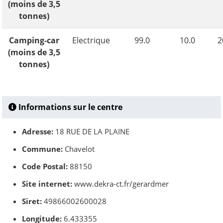
(moins de 3,5
tonnes)
Camping-car
Electrique
99.0
10.0
2
(moins de 3,5
tonnes)
Informations sur le centre
Adresse:
18 RUE DE LA PLAINE
Commune:
Chavelot
Code Postal:
88150
Site internet:
www.dekra-ct.fr/gerardmer
Siret:
49866002600028
Longitude:
6.433355