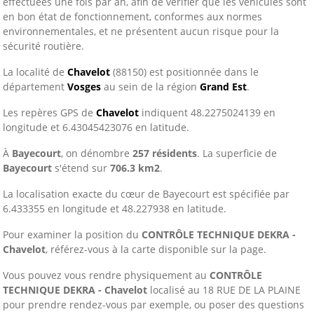
effectuées une fois par an, afin de vérifier que les véhicules sont
en bon état de fonctionnement, conformes aux normes
environnementales, et ne présentent aucun risque pour la
sécurité routière.
La localité de
Chavelot
(88150) est positionnée dans le
département
Vosges
au sein de la région
Grand Est
.
Les repères GPS de
Chavelot
indiquent 48.2275024139 en
longitude et 6.43045423076 en latitude.
À
Bayecourt
, on dénombre
257 résidents
. La superficie de
Bayecourt
s'étend sur
706.3 km2
.
La localisation exacte du cœur de Bayecourt est spécifiée par
6.433355 en longitude et 48.227938 en latitude.
Pour examiner la position du
CONTRÔLE TECHNIQUE DEKRA -
Chavelot
, référez-vous à la carte disponible sur la page.
Vous pouvez vous rendre physiquement au
CONTRÔLE
TECHNIQUE DEKRA - Chavelot
localisé au 18 RUE DE LA PLAINE
pour prendre rendez-vous par exemple, ou poser des questions